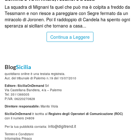
La squadra di Mignani fa quel che può ma è colpita a freddo da
Tessmann e non riesce a pareggiare con Segre fermato da un
miracolo di Joronen. Poi il raddoppio di Candela ha spento ogni
speranza ai siciliani che tornano a casa...
Continua a Leggere
Blog
Sicilia
quotidiano online è una testata registrata.
Aut. del tribunale di Palermo n.19 del 15/07/2010
Editore: SiciliaOnDemand
Srl
Via Castellana Bandiera, 4/a – Palermo
Tel: 3511369305
P.IVA: 06220270828
Direttore responsabile:
Manlio Viola
SiciliaOnDemand
è iscritta al
Registro degli Operatori di Comunicazione (ROC)
con il numero 24809
info@digitrend.it
Per la tua pubblicità contatta:
Termini e Condizioni
Informativa Privacy