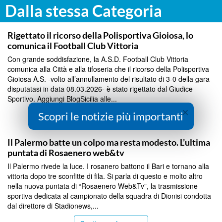
Dalla stessa Categoria
SPORT
Rigettato il ricorso della Polisportiva Gioiosa, lo
comunica il Football Club Vittoria
Con grande soddisfazione, la A.S.D. Football Club Vittoria
comunica alla Città e alla tifoseria che il ricorso della Polisportiva
Gioiosa A.S. -volto all’annullamento del risultato di 3-0 della gara
disputatasi in data 08.03.2026- è stato rigettato dal Giudice
Sportivo. Aggiungi BlogSicilia alle...
×
Scopri le notizie più importanti
Continua a Leggere
PALERMO
Il Palermo batte un colpo ma resta modesto. L’ultima
puntata di Rosaenero web&tv
Il Palermo rivede la luce. I rosanero battono il Bari e tornano alla
vittoria dopo tre sconfitte di fila. Si parla di questo e molto altro
nella nuova puntata di “Rosaenero Web&Tv”, la trasmissione
sportiva dedicata al campionato della squadra di Dionisi condotta
dal direttore di Stadionews,...