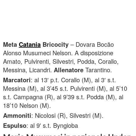
Meta
Catania
Bricocity
– Dovara Bocão
Alonso Musumeci Nelson. A disposizione
Amato, Pulvirenti, Silvestri, Podda, Corallo,
Messina, Licandri.
Allenatore
Tarantino.
Marcatori
: al 13′ p.t. Corallo (M), al 3′ s.t.
Messina (M), al 3’45 s.t. Pulvirenti (M), al 5’10
s.t. Campagna (R), al 9’39 s.t. Podda (M), al
18’10 Nelson (M).
Ammoniti
: Nicolosi (R), Silvestri (M).
Espulso
: al 9′ s.t. Byngioba