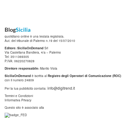
Blog
Sicilia
quotidiano online è una testata registrata.
Aut. del tribunale di Palermo n.19 del 15/07/2010
Editore: SiciliaOnDemand
Srl
Via Castellana Bandiera, 4/a – Palermo
Tel: 3511369305
P.IVA: 06220270828
Direttore responsabile:
Manlio Viola
SiciliaOnDemand
è iscritta al
Registro degli Operatori di Comunicazione (ROC)
con il numero 24809
info@digitrend.it
Per la tua pubblicità contatta:
Termini e Condizioni
Informativa Privacy
Questo sito è associato alla