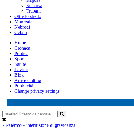
Ragusa
Siracusa
Trapani
Oltre lo stretto
Monreale
Nebrodi
Cefalù
Home
Cronaca
Politica
Sport
Salute
Lavoro
Blog
Arte e Cultura
Pubblicità
Change privacy settings
» Palermo
» interruzione di gravidanza