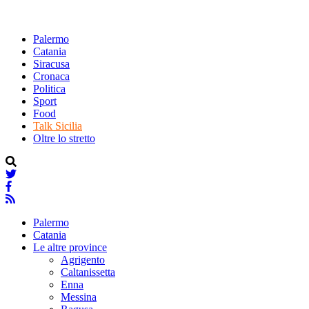
Palermo
Catania
Siracusa
Cronaca
Politica
Sport
Food
Talk Sicilia
Oltre lo stretto
Palermo
Catania
Le altre province
Agrigento
Caltanissetta
Enna
Messina