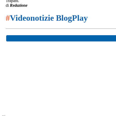
Trapani.
di
Redazione
#
Videonotizie BlogPlay