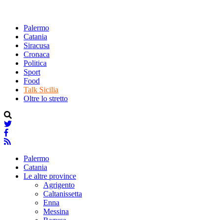
Palermo
Catania
Siracusa
Cronaca
Politica
Sport
Food
Talk Sicilia
Oltre lo stretto
Palermo
Catania
Le altre province
Agrigento
Caltanissetta
Enna
Messina