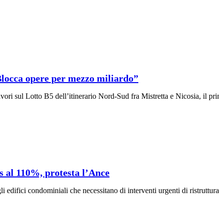
“Blocca opere per mezzo miliardo”
i sul Lotto B5 dell’itinerario Nord-Sud fra Mistretta e Nicosia, il primo
s al 110%, protesta l’Ance
i edifici condominiali che necessitano di interventi urgenti di ristruttur