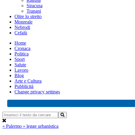
Ragusa
Siracusa
Trapani
Oltre lo stretto
Monreale
Nebrodi
Cefalù
Home
Cronaca
Politica
Sport
Salute
Lavoro
Blog
Arte e Cultura
Pubblicità
Change privacy settings
» Palermo
» legge urbanistica