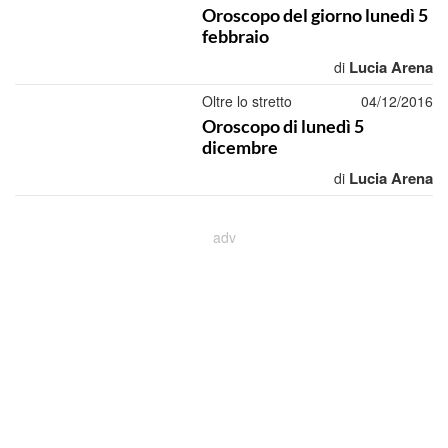
Oroscopo del giorno lunedì 5
febbraio
Lucia Arena
di
Oltre lo stretto
04/12/2016
Oroscopo di lunedì 5
dicembre
Lucia Arena
di