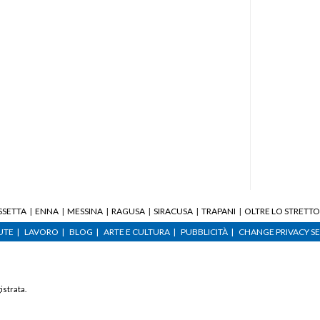
SSETTA
ENNA
MESSINA
RAGUSA
SIRACUSA
TRAPANI
OLTRE LO STRETTO
UTE
LAVORO
BLOG
ARTE E CULTURA
PUBBLICITÀ
CHANGE PRIVACY S
istrata.