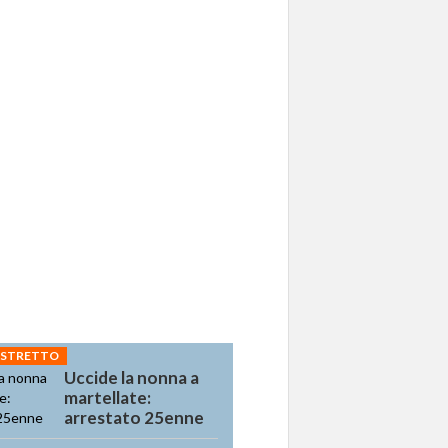
 STRETTO
Uccide la nonna a
martellate:
arrestato 25enne