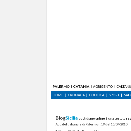
PALERMO
CATANIA
AGRIGENTO
CALTANI
HOME
CRONACA
POLITICA
SPORT
SAL
Blog
Sicilia
quotidiano online è una testata reg
Aut. del tribunale di Palermo n.19 del 15/07/2010