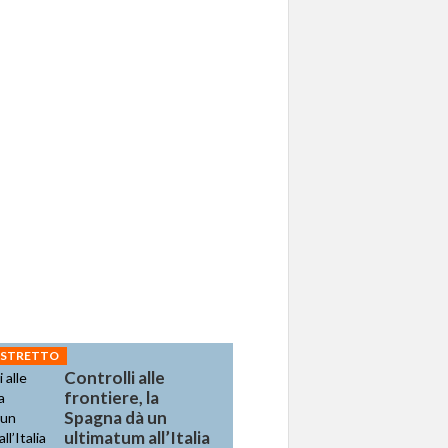
 STRETTO
Controlli alle
frontiere, la
Spagna dà un
ultimatum all’Italia