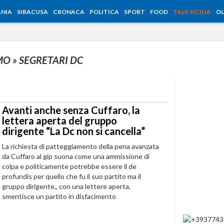
NIA
SIRACUSA
CRONACA
POLITICA
SPORT
FOOD
TALK SICILIA
OL
RMO
» SEGRETARI DC
Avanti anche senza Cuffaro, la
lettera aperta del gruppo
dirigente “La Dc non si cancella”
La richiesta di patteggiamento della pena avanzata
da Cuffaro al gip suona come una ammissione di
colpa e politicamente potrebbe essere il de
profundis per quello che fu il suo partito ma il
gruppo dirigente,, con una lettere aperta,
smentisce un partito in disfacimento