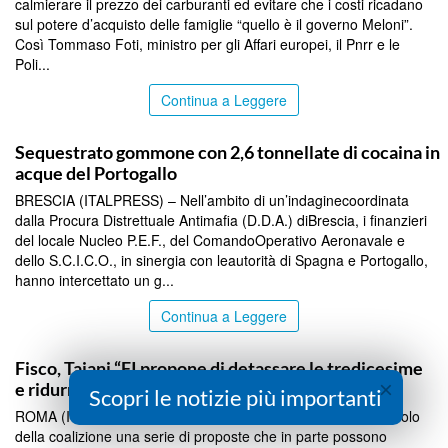
calmierare il prezzo dei carburanti ed evitare che i costi ricadano
sul potere d’acquisto delle famiglie “quello è il governo Meloni”.
Così Tommaso Foti, ministro per gli Affari europei, il Pnrr e le
Poli...
Continua a Leggere
TOP NEWS
Sequestrato gommone con 2,6 tonnellate di cocaina in
acque del Portogallo
BRESCIA (ITALPRESS) – Nell’ambito di un’indaginecoordinata
dalla Procura Distrettuale Antimafia (D.D.A.) diBrescia, i finanzieri
del locale Nucleo P.E.F., del ComandoOperativo Aeronavale e
dello S.C.I.C.O., in sinergia con leautorità di Spagna e Portogallo,
hanno intercettato un g...
Continua a Leggere
TOP NEWS
Fisco, Tajani “FI propone di detassare le tredicesime
×
e ridurre il bollo auto”
Scopri le notizie più importanti
ROMA (ITALPRESS) – “Stiamo lavorando per mettere sul tavolo
della coalizione una serie di proposte che in parte possono