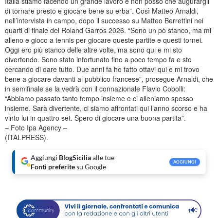
Italia stiamo facendo un grande lavoro e non posso che augurargli
di tornare presto e giocare bene su erba”. Così Matteo Arnaldi,
nell’intervista in campo, dopo il successo su Matteo Berrettini nei
quarti di finale del Roland Garros 2026. “Sono un pò stanco, ma mi
alleno e gioco a tennis per giocare queste partite e questi tornei.
Oggi ero più stanco delle altre volte, ma sono qui e mi sto
divertendo. Sono stato infortunato fino a poco tempo fa e sto
cercando di dare tutto. Due anni fa ho fatto ottavi qui e mi trovo
bene a giocare davanti al pubblico francese”, prosegue Arnaldi, che
in semifinale se la vedrà con il connazionale Flavio Cobolli:
“Abbiamo passato tanto tempo insieme e ci alleniamo spesso
insieme. Sarà divertente, ci siamo affrontati qui l’anno scorso e ha
vinto lui in quattro set. Spero di giocare una buona partita”.
– Foto Ipa Agency –
(ITALPRESS).
Aggiungi
BlogSicilia
alle tue
AGGIUNGI
Fonti preferite
su Google