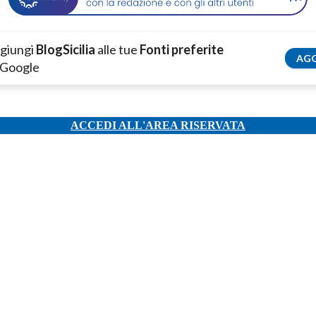
giungi
BlogSicilia
alle tue
Fonti preferite
AGG
 Google
ACCEDI ALL'AREA RISERVATA