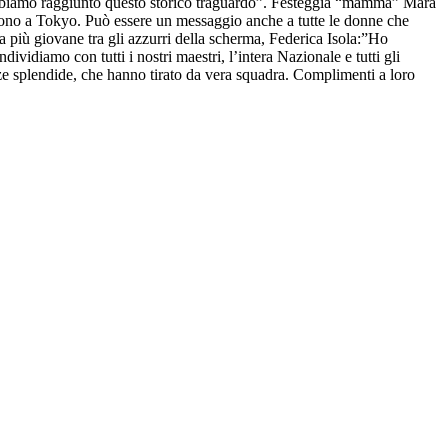
abbiamo raggiunto questo storico traguardo”. Festeggia “mamma” Mara
o sono a Tokyo. Può essere un messaggio anche a tutte le donne che
la più giovane tra gli azzurri della scherma, Federica Isola:”Ho
ividiamo con tutti i nostri maestri, l’intera Nazionale e tutti gli
zze splendide, che hanno tirato da vera squadra. Complimenti a loro