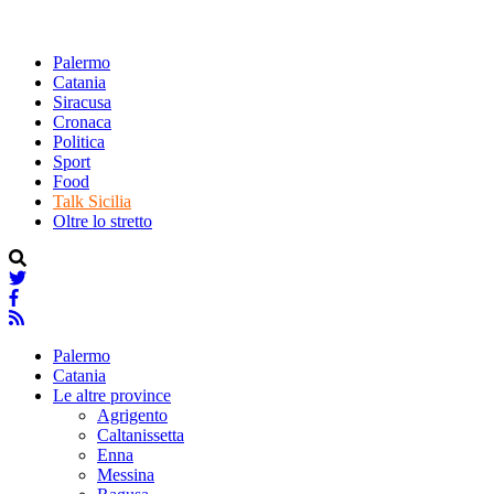
Palermo
Catania
Siracusa
Cronaca
Politica
Sport
Food
Talk Sicilia
Oltre lo stretto
Palermo
Catania
Le altre province
Agrigento
Caltanissetta
Enna
Messina