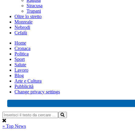
Ragusa
Siracusa
Trapani
Oltre lo stretto
Monreale
Nebrodi
Cefalù
Home
Cronaca
Politica
Sport
Salute
Lavoro
Blog
Arte e Cultura
Pubblicità
Change privacy settings
» Top News