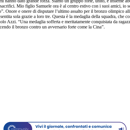
mi hanno dato grande forza. Siamo un gruppo forte, unito, e insieme 
sacrifici. Mio figlio Samuele ora è al centro estivo con i suoi amici, i
o”. Onore e onere di disputare l’ultimo assalto per il bronzo olimpico al
ntita sola grazie a loro tre. Questa è la medaglia della squadra, che cond
 Paolo Azzi. “Una medaglia sofferta e meritatamente conquistata da raga
vincendo il bronzo contro un avversario forte come la Cina”.