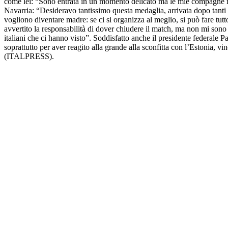
come lei: “Sono entrata in un momento delicato ma le mie compagne 
Navarria: “Desideravo tantissimo questa medaglia, arrivata dopo tanti 
vogliono diventare madre: se ci si organizza al meglio, si può fare tutt
avvertito la responsabilità di dover chiudere il match, ma non mi sono se
italiani che ci hanno visto”. Soddisfatto anche il presidente federale
soprattutto per aver reagito alla grande alla sconfitta con l’Estonia, 
(ITALPRESS).