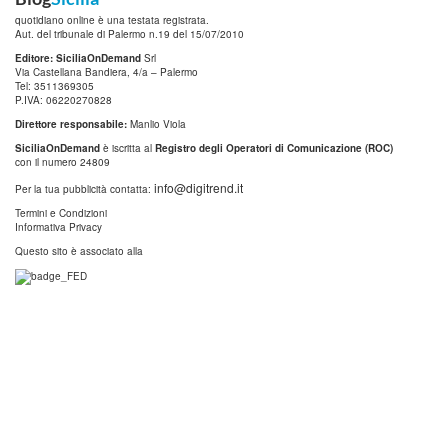
quotidiano online è una testata registrata.
Aut. del tribunale di Palermo n.19 del 15/07/2010
Editore: SiciliaOnDemand
Srl
Via Castellana Bandiera, 4/a – Palermo
Tel: 3511369305
P.IVA: 06220270828
Direttore responsabile:
Manlio Viola
SiciliaOnDemand
è iscritta al
Registro degli Operatori di Comunicazione (ROC)
con il numero 24809
info@digitrend.it
Per la tua pubblicità contatta:
Termini e Condizioni
Informativa Privacy
Questo sito è associato alla