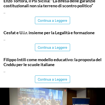
Enzo Tortora, il Psi Sicilia: “La difesa delle garanzie
costituzionali non sia terreno di scontro politico”
..
Continua a Leggere
COMMUNITY
Cesfat e U.i.r. insieme per la Legalità e formazione
..
Continua a Leggere
COMMUNITY
Filippo Intili come modello educativo: la proposta del
Cnddu per le scuole italiane
..
Continua a Leggere