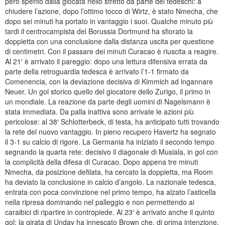
però spento dalla giocata nello stretto da parte dei tedeschi: a
chiudere l’azione, dopo l’ottimo tocco di Wirtz, è stato Nmecha, che
dopo sei minuti ha portato in vantaggio i suoi. Qualche minuto più
tardi il centrocampista del Borussia Dortmund ha sfiorato la
doppietta con una conclusione dalla distanza uscita per questione
di centimetri. Con il passare dei minuti Curacao è riuscita a reagire.
Al 21′ è arrivato il pareggio: dopo una lettura difensiva errata da
parte della retroguardia tedesca è arrivato l’1-1 firmato da
Comenencia, con la deviazione decisiva di Kimmich ad ingannare
Neuer. Un gol storico quello del giocatore dello Zurigo, il primo in
un mondiale. La reazione da parte degli uomini di Nagelsmann è
stata immediata. Da palla inattiva sono arrivate le azioni più
pericolose: al 38′ Schlotterbeck, di testa, ha anticipato tutti trovando
la rete del nuovo vantaggio. In pieno recupero Havertz ha segnato
il 3-1 su calcio di rigore. La Germania ha iniziato il secondo tempo
segnando la quarta rete: decisivo il diagonale di Musiala, in gol con
la complicità della difesa di Curacao. Dopo appena tre minuti
Nmecha, da posizione defilata, ha cercato la doppietta, ma Room
ha deviato la conclusione in calcio d’angolo. La nazionale tedesca,
entrata con poca convinzione nel primo tempo, ha alzato l’asticella
nella ripresa dominando nel palleggio e non permettendo ai
caraibici di ripartire in contropiede. Al 23′ è arrivato anche il quinto
gol: la girata di Undav ha innescato Brown che, di prima intenzione,