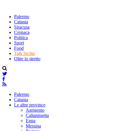
Palermo
Catania
Siracusa
Cronaca
Politica
Sport
Food
Talk Sicilia
Oltre lo stretto
Palermo
Catania
Le altre province
Agrigento
Caltanissetta
Enna
Messina