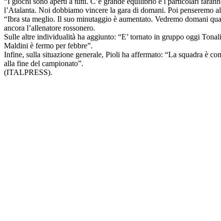
“I giochi sono aperti a tutti. C’è grande equilibrio e i particolari fa
l’Atalanta. Noi dobbiamo vincere la gara di domani. Poi penseremo al re
“Ibra sta meglio. Il suo minutaggio è aumentato. Vedremo domani quali s
ancora l’allenatore rossonero.
Sulle altre individualità ha aggiunto: “E’ tornato in gruppo oggi Tona
Maldini è fermo per febbre”.
Infine, sulla situazione generale, Pioli ha affermato: “La squadra è co
alla fine del campionato”.
(ITALPRESS).