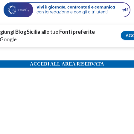
giungi
BlogSicilia
alle tue
Fonti preferite
AGG
 Google
ACCEDI ALL'AREA RISERVATA