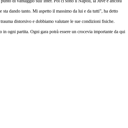
punto di vantaggio sull’Inter. Poi ci sono il Napoli, la Juve e ancora
sta dando tanto. Mi aspetto il massimo da lui e da tutti”, ha detto
 trauma distorsivo e dobbiamo valutare le sue condizioni fisiche.
po in ogni partita. Ogni gara potrà essere un crocevia importante da qui