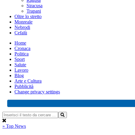
Ragusa
Siracusa
Trapani
Oltre lo stretto
Monreale
Nebrodi
Cefalù
Home
Cronaca
Politica
Sport
Salute
Lavoro
Blog
Arte e Cultura
Pubblicità
Change privacy settings
» Top News