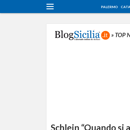
PALERMO
CATA
» TOP 
Schlein “Quando si a