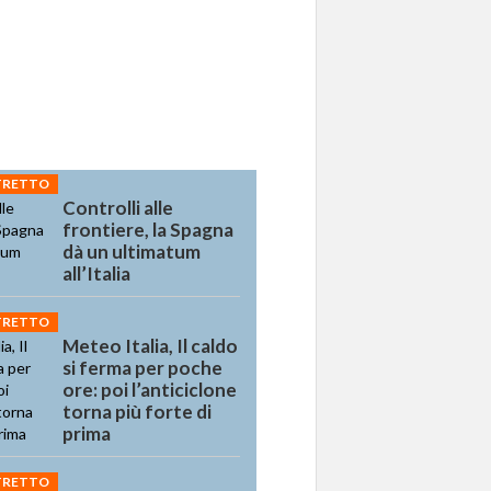
STRETTO
Controlli alle
frontiere, la Spagna
dà un ultimatum
all’Italia
STRETTO
Meteo Italia, Il caldo
si ferma per poche
ore: poi l’anticiclone
torna più forte di
prima
STRETTO