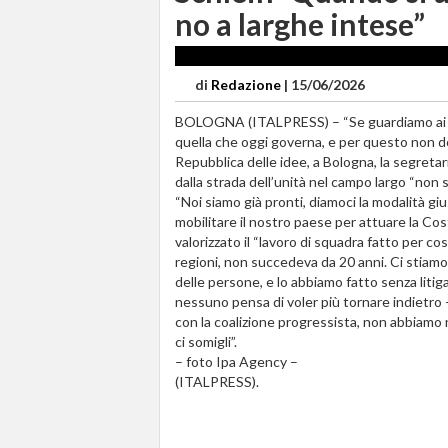
no a larghe intese”
di
Redazione
|
15/06/2026
BOLOGNA (ITALPRESS) – “Se guardiamo ai voti
quella che oggi governa, e per questo non do
Repubblica delle idee, a Bologna, la segretar
dalla strada dell’unità nel campo largo “non si
“Noi siamo già pronti, diamoci la modalità giu
mobilitare il nostro paese per attuare la Cos
valorizzato il “lavoro di squadra fatto per co
regioni, non succedeva da 20 anni. Ci stiamo 
delle persone, e lo abbiamo fatto senza litiga
nessuno pensa di voler più tornare indietro 
con la coalizione progressista, non abbiamo 
ci somigli”.
– foto Ipa Agency –
(ITALPRESS).