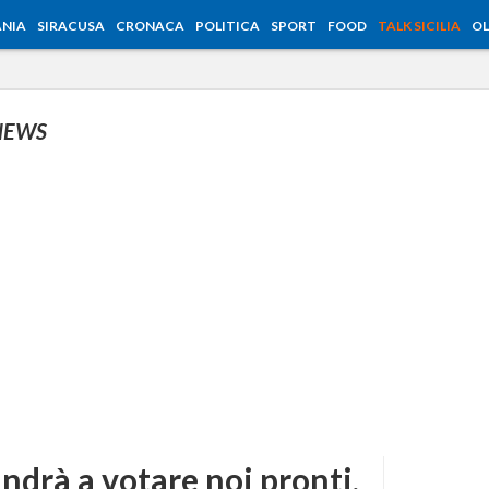
NIA
SIRACUSA
CRONACA
POLITICA
SPORT
FOOD
TALK SICILIA
OL
NEWS
ndrà a votare noi pronti,