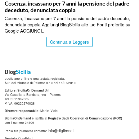
Cosenza, incassano per 7 anni la pensione del padre
deceduto, denunciata coppia
Cosenza, incassano per 7 anni la pensione del padre deceduto,
denunciata coppia Aggiungi BlogSicilia alle tue Fonti preferite su
Google AGGIUNGI...
Continua a Leggere
Blog
Sicilia
quotidiano online è una testata registrata.
Aut. del tribunale di Palermo n.19 del 15/07/2010
Editore: SiciliaOnDemand
Srl
Via Castellana Bandiera, 4/a – Palermo
Tel: 3511369305
P.IVA: 06220270828
Direttore responsabile:
Manlio Viola
SiciliaOnDemand
è iscritta al
Registro degli Operatori di Comunicazione (ROC)
con il numero 24809
info@digitrend.it
Per la tua pubblicità contatta:
Termini e Condizioni