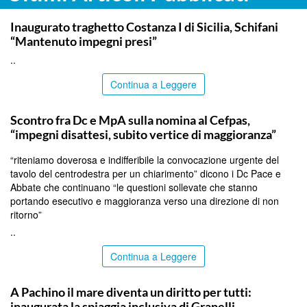
ITALPRESS
Inaugurato traghetto Costanza I di Sicilia, Schifani
“Mantenuto impegni presi”
..
Continua a Leggere
CALTANISSETTA
Scontro fra Dc e MpA sulla nomina al Cefpas,
“impegni disattesi, subito vertice di maggioranza”
“riteniamo doverosa e indifferibile la convocazione urgente del
tavolo del centrodestra per un chiarimento” dicono i Dc Pace e
Abbate che continuano “le questioni sollevate che stanno
portando esecutivo e maggioranza verso una direzione di non
ritorno”
..
Continua a Leggere
SIRACUSA
A Pachino il mare diventa un diritto per tutti:
inaugurata la spiaggia inclusiva di Granelli