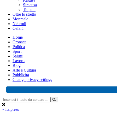
Ragusa
Siracusa
Trapani
Oltre lo stretto
Monreale
Nebrodi
Cefalù
Home
Cronaca
Politica
Sport
Salute
Lavoro
Blog
Arte e Cultura
Pubblicità
Change privacy settings
» Italpress