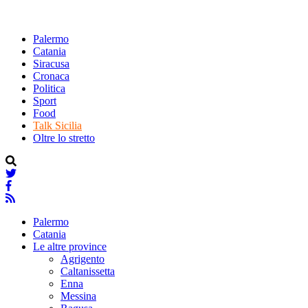
Palermo
Catania
Siracusa
Cronaca
Politica
Sport
Food
Talk Sicilia
Oltre lo stretto
Palermo
Catania
Le altre province
Agrigento
Caltanissetta
Enna
Messina