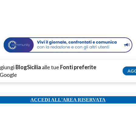
giungi
BlogSicilia
alle tue
Fonti preferite
AGG
 Google
ACCEDI ALL'AREA RISERVATA