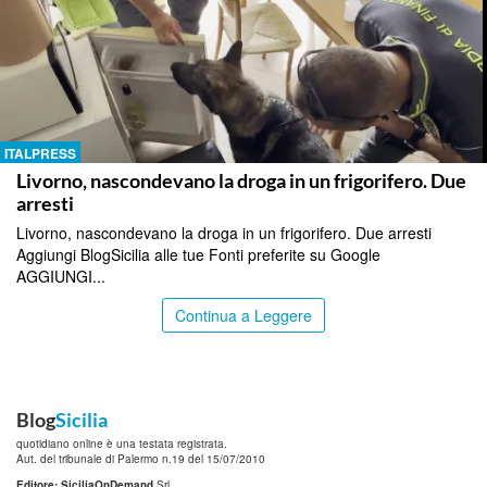
ITALPRESS
Livorno, nascondevano la droga in un frigorifero. Due
arresti
Livorno, nascondevano la droga in un frigorifero. Due arresti
Aggiungi BlogSicilia alle tue Fonti preferite su Google
AGGIUNGI...
Continua a Leggere
Blog
Sicilia
quotidiano online è una testata registrata.
Aut. del tribunale di Palermo n.19 del 15/07/2010
Editore: SiciliaOnDemand
Srl