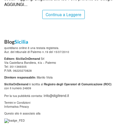
AGGIUNGI...
Continua a Leggere
Blog
Sicilia
quotidiano online è una testata registrata.
Aut. del tribunale di Palermo n.19 del 15/07/2010
Editore: SiciliaOnDemand
Srl
Via Castellana Bandiera, 4/a – Palermo
Tel: 3511369305
P.IVA: 06220270828
Direttore responsabile:
Manlio Viola
SiciliaOnDemand
è iscritta al
Registro degli Operatori di Comunicazione (ROC)
con il numero 24809
info@digitrend.it
Per la tua pubblicità contatta:
Termini e Condizioni
Informativa Privacy
Questo sito è associato alla