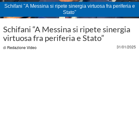
Schifani "A Messina si ripete sinergia virtuosa fra periferia e
Stato"
Loaded
:
Unmute
100.00%
Schifani “A Messina si ripete sinergia
virtuosa fra periferia e Stato”
31/01/2025
di
Redazione Video