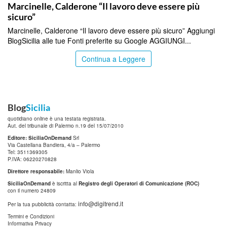
Marcinelle, Calderone “Il lavoro deve essere più
sicuro”
Marcinelle, Calderone “Il lavoro deve essere più sicuro” Aggiungi
BlogSicilia alle tue Fonti preferite su Google AGGIUNGI...
Continua a Leggere
Blog
Sicilia
quotidiano online è una testata registrata.
Aut. del tribunale di Palermo n.19 del 15/07/2010
Editore: SiciliaOnDemand
Srl
Via Castellana Bandiera, 4/a – Palermo
Tel: 3511369305
P.IVA: 06220270828
Direttore responsabile:
Manlio Viola
SiciliaOnDemand
è iscritta al
Registro degli Operatori di Comunicazione (ROC)
con il numero 24809
info@digitrend.it
Per la tua pubblicità contatta:
Termini e Condizioni
Informativa Privacy