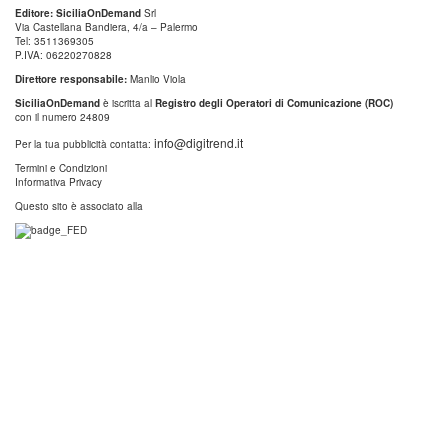
Editore: SiciliaOnDemand
Srl
Via Castellana Bandiera, 4/a – Palermo
Tel: 3511369305
P.IVA: 06220270828
Direttore responsabile:
Manlio Viola
SiciliaOnDemand
è iscritta al
Registro degli Operatori di Comunicazione (ROC)
con il numero 24809
info@digitrend.it
Per la tua pubblicità contatta:
Termini e Condizioni
Informativa Privacy
Questo sito è associato alla