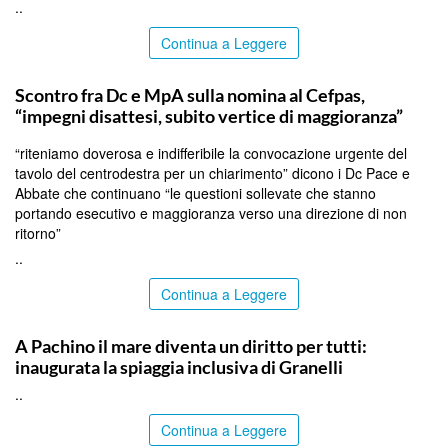
..
Continua a Leggere
CALTANISSETTA
Scontro fra Dc e MpA sulla nomina al Cefpas,
“impegni disattesi, subito vertice di maggioranza”
“riteniamo doverosa e indifferibile la convocazione urgente del
tavolo del centrodestra per un chiarimento” dicono i Dc Pace e
Abbate che continuano “le questioni sollevate che stanno
portando esecutivo e maggioranza verso una direzione di non
ritorno”
..
Continua a Leggere
SIRACUSA
A Pachino il mare diventa un diritto per tutti:
inaugurata la spiaggia inclusiva di Granelli
..
Continua a Leggere