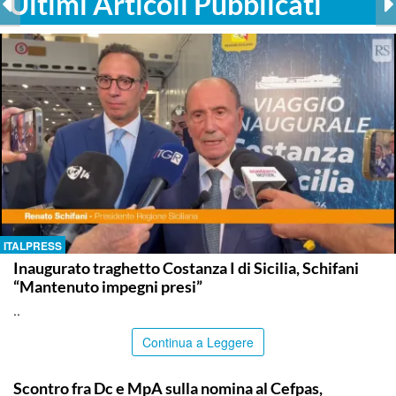
Ultimi Articoli Pubblicati
ITALPRESS
Inaugurato traghetto Costanza I di Sicilia, Schifani
“Mantenuto impegni presi”
..
Continua a Leggere
CALTANISSETTA
Scontro fra Dc e MpA sulla nomina al Cefpas,