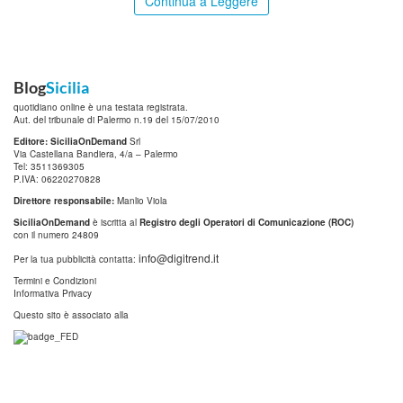
Continua a Leggere
Blog
Sicilia
quotidiano online è una testata registrata.
Aut. del tribunale di Palermo n.19 del 15/07/2010
Editore: SiciliaOnDemand
Srl
Via Castellana Bandiera, 4/a – Palermo
Tel: 3511369305
P.IVA: 06220270828
Direttore responsabile:
Manlio Viola
SiciliaOnDemand
è iscritta al
Registro degli Operatori di Comunicazione (ROC)
con il numero 24809
info@digitrend.it
Per la tua pubblicità contatta:
Termini e Condizioni
Informativa Privacy
Questo sito è associato alla