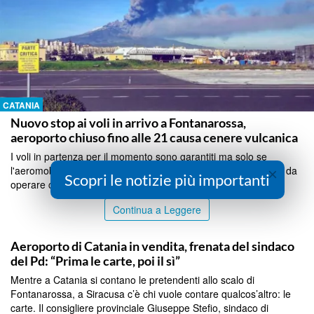
CATANIA
Nuovo stop ai voli in arrivo a Fontanarossa,
aeroporto chiuso fino alle 21 causa cenere vulcanica
I voli in partenza per il momento sono garantiti ma solo se
×
l'aeromobile era già in attesa a Fontanarossa. Cancellati i voli da
Scopri le notizie più importanti
operare con aeromobili dirottati su altri scali in fase di arrivo...
Continua a Leggere
CATANIA
Aeroporto di Catania in vendita, frenata del sindaco
del Pd: “Prima le carte, poi il sì”
Mentre a Catania si contano le pretendenti allo scalo di
Fontanarossa, a Siracusa c’è chi vuole contare qualcos’altro: le
carte. Il consigliere provinciale Giuseppe Stefio, sindaco di