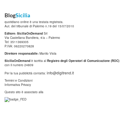
Blog
Sicilia
quotidiano online è una testata registrata.
Aut. del tribunale di Palermo n.19 del 15/07/2010
Editore: SiciliaOnDemand
Srl
Via Castellana Bandiera, 4/a – Palermo
Tel: 3511369305
P.IVA: 06220270828
Direttore responsabile:
Manlio Viola
SiciliaOnDemand
è iscritta al
Registro degli Operatori di Comunicazione (ROC)
con il numero 24809
info@digitrend.it
Per la tua pubblicità contatta:
Termini e Condizioni
Informativa Privacy
Questo sito è associato alla