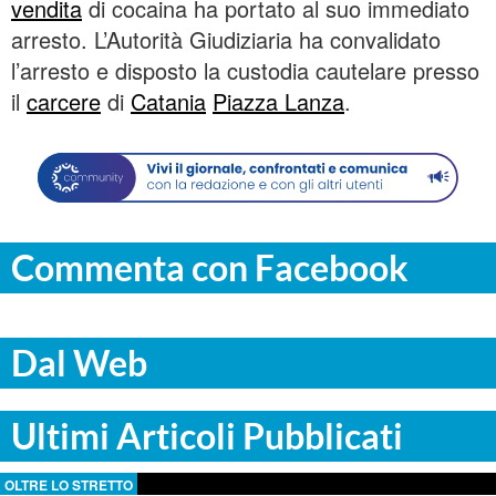
vendita
di cocaina ha portato al suo immediato
arresto. L’Autorità Giudiziaria ha convalidato
l’arresto e disposto la custodia cautelare presso
il
carcere
di
Catania
Piazza Lanza
.
Commenta con Facebook
Dal Web
Ultimi Articoli Pubblicati
OLTRE LO STRETTO