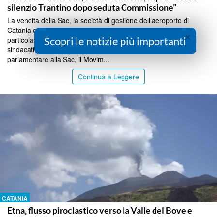
silenzio Trantino dopo seduta Commissione”
La vendita della Sac, la società di gestione dell’aeroporto di
Catania e di quello di Comiso, agita la politica siciliana e in
×
Scopri le notizie più importanti
particolare la maggioranza., dopo l’incontro della società con i
sindacati, ma soprattutto dopo la missione della Commissione
parlamentare alla Sac, il Movim...
Continua a Leggere
CATANIA
Etna, flusso piroclastico verso la Valle del Bove e