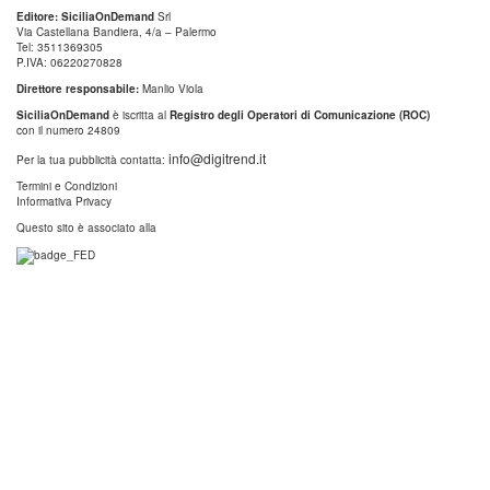
Editore: SiciliaOnDemand
Srl
Via Castellana Bandiera, 4/a – Palermo
Tel: 3511369305
P.IVA: 06220270828
Direttore responsabile:
Manlio Viola
SiciliaOnDemand
è iscritta al
Registro degli Operatori di Comunicazione (ROC)
con il numero 24809
info@digitrend.it
Per la tua pubblicità contatta:
Termini e Condizioni
Informativa Privacy
Questo sito è associato alla