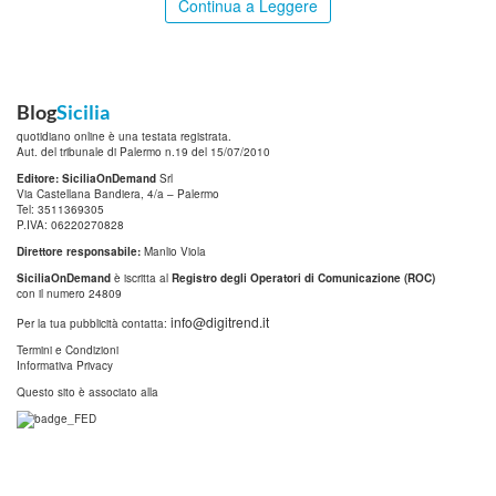
Continua a Leggere
Blog
Sicilia
quotidiano online è una testata registrata.
Aut. del tribunale di Palermo n.19 del 15/07/2010
Editore: SiciliaOnDemand
Srl
Via Castellana Bandiera, 4/a – Palermo
Tel: 3511369305
P.IVA: 06220270828
Direttore responsabile:
Manlio Viola
SiciliaOnDemand
è iscritta al
Registro degli Operatori di Comunicazione (ROC)
con il numero 24809
info@digitrend.it
Per la tua pubblicità contatta:
Termini e Condizioni
Informativa Privacy
Questo sito è associato alla