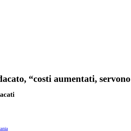
dacato, “costi aumentati, servon
acati
ania