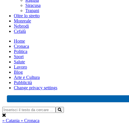
Ragusa
Siracusa
Trapani
Oltre lo stretto
Monreale
Nebrodi
Cefalù
Home
Cronaca
Politica
Sport
Salute
Lavoro
Blog
Arte e Cultura
Pubblicità
Change privacy settings
» Catania
» Cronaca