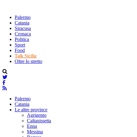
Palermo
Catania
Siracusa
Cronaca
Politica
Sport
Food
Talk Sicilia
Oltre lo stretto
Palermo
Catania
Le altre province
Agrigento
Caltanissetta
Enna
Messina