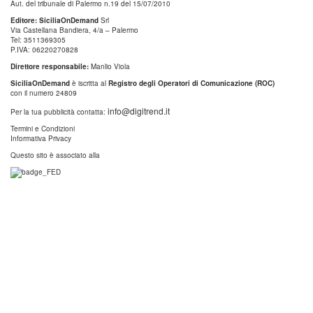
Aut. del tribunale di Palermo n.19 del 15/07/2010
Editore: SiciliaOnDemand
Srl
Via Castellana Bandiera, 4/a – Palermo
Tel: 3511369305
P.IVA: 06220270828
Direttore responsabile:
Manlio Viola
SiciliaOnDemand
è iscritta al
Registro degli Operatori di Comunicazione (ROC)
con il numero 24809
info@digitrend.it
Per la tua pubblicità contatta:
Termini e Condizioni
Informativa Privacy
Questo sito è associato alla