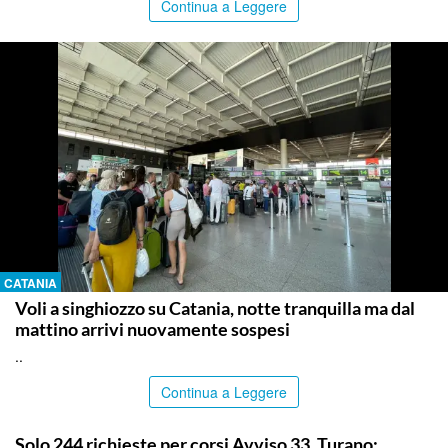
Continua a Leggere
CATANIA
Voli a singhiozzo su Catania, notte tranquilla ma dal
mattino arrivi nuovamente sospesi
..
Continua a Leggere
PALERMO
Solo 244 richieste per corsi Avviso 33, Turano: