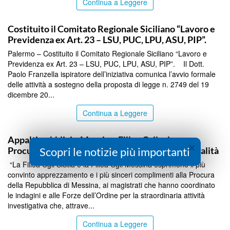
Continua a Leggere
COMMUNITY
Costituito il Comitato Regionale Siciliano “Lavoro e
Previdenza ex Art. 23 – LSU, PUC, LPU, ASU, PIP”.
Palermo – Costituito il Comitato Regionale Siciliano “Lavoro e
Previdenza ex Art. 23 – LSU, PUC, LPU, ASU, PIP”. Il Dott.
Paolo Franzella ispiratore dell’iniziativa comunica l’avvio formale
delle attività a sostegno della proposta di legge n. 2749 del 19
dicembre 20...
Continua a Leggere
COMMUNITY
Appalti pubblici a Messina, Fillea Cgil: plauso a
×
Scopri le notizie più importanti
Procura e Forze dell’Ordine e appello per più legalità
“La Fillea Cgil Sicilia e la Fillea Cgil Messina esprimono il più
convinto apprezzamento e i più sinceri complimenti alla Procura
della Repubblica di Messina, ai magistrati che hanno coordinato
le indagini e alle Forze dell’Ordine per la straordinaria attività
investigativa che, attrave...
Continua a Leggere