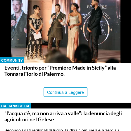
COMMUNITY
Eventi, trionfo per “Première Made in Sicily” alla
Tonnara Florio di Palermo.
..
Continua a Leggere
CALTANISSETTA
“L’acqua c’è, ma non arriva a valle”: la denuncia degli
agricoltori nel Gelese
Secondo i dati regionali di luglio, la diga Comunelli è a zero su