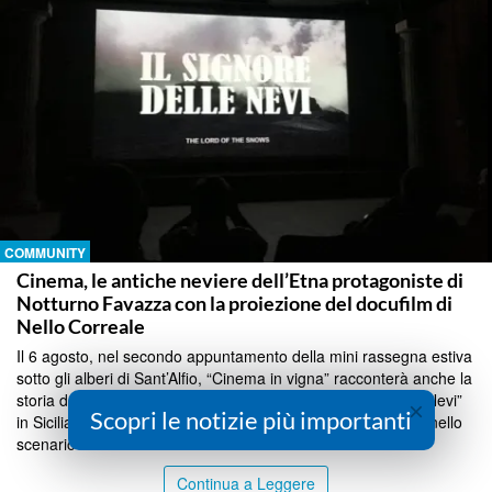
COMMUNITY
Cinema, le antiche neviere dell’Etna protagoniste di
Notturno Favazza con la proiezione del docufilm di
Nello Correale
Il 6 agosto, nel secondo appuntamento della mini rassegna estiva
sotto gli alberi di Sant’Alfio, “Cinema in vigna” racconterà anche la
storia del principe Francesco Alliata, l’ultimo “Signore delle Nevi”
×
Scopri le notizie più importanti
in Sicilia. Un incontro con la memoria e i sapori del vulcano nello
scenario natura...
Continua a Leggere