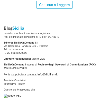
Continua a Leggere
Blog
Sicilia
quotidiano online è una testata registrata.
Aut. del tribunale di Palermo n.19 del 15/07/2010
Editore: SiciliaOnDemand
Srl
Via Castellana Bandiera, 4/a – Palermo
Tel: 3511369305
P.IVA: 06220270828
Direttore responsabile:
Manlio Viola
SiciliaOnDemand
è iscritta al
Registro degli Operatori di Comunicazione (ROC)
con il numero 24809
info@digitrend.it
Per la tua pubblicità contatta:
Termini e Condizioni
Informativa Privacy
Questo sito è associato alla