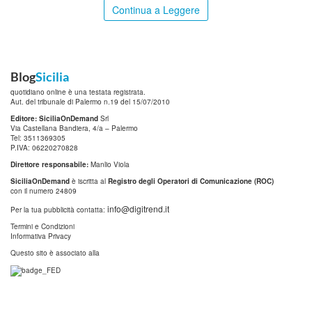
Continua a Leggere
Blog
Sicilia
quotidiano online è una testata registrata.
Aut. del tribunale di Palermo n.19 del 15/07/2010
Editore: SiciliaOnDemand
Srl
Via Castellana Bandiera, 4/a – Palermo
Tel: 3511369305
P.IVA: 06220270828
Direttore responsabile:
Manlio Viola
SiciliaOnDemand
è iscritta al
Registro degli Operatori di Comunicazione (ROC)
con il numero 24809
info@digitrend.it
Per la tua pubblicità contatta:
Termini e Condizioni
Informativa Privacy
Questo sito è associato alla