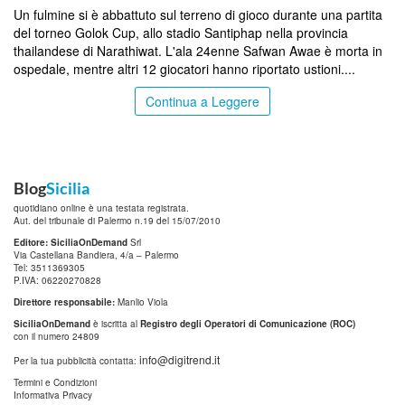
Un fulmine si è abbattuto sul terreno di gioco durante una partita
del torneo Golok Cup, allo stadio Santiphap nella provincia
thailandese di Narathiwat. L'ala 24enne Safwan Awae è morta in
ospedale, mentre altri 12 giocatori hanno riportato ustioni....
Continua a Leggere
Blog
Sicilia
quotidiano online è una testata registrata.
Aut. del tribunale di Palermo n.19 del 15/07/2010
Editore: SiciliaOnDemand
Srl
Via Castellana Bandiera, 4/a – Palermo
Tel: 3511369305
P.IVA: 06220270828
Direttore responsabile:
Manlio Viola
SiciliaOnDemand
è iscritta al
Registro degli Operatori di Comunicazione (ROC)
con il numero 24809
info@digitrend.it
Per la tua pubblicità contatta:
Termini e Condizioni
Informativa Privacy