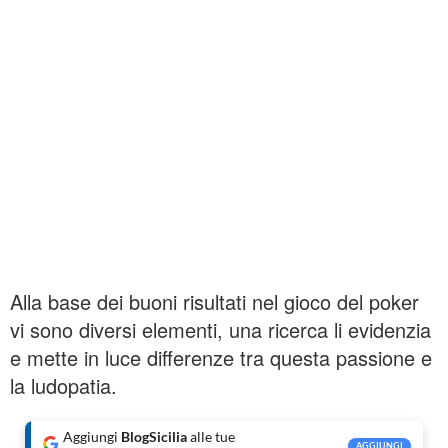
Alla base dei buoni risultati nel gioco del poker
vi sono diversi elementi, una ricerca li evidenzia
e mette in luce differenze tra questa passione e
la ludopatia.
Aggiungi
BlogSicilia
alle tue
AGGIUNGI