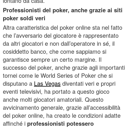
lontano da casa.
Professionisti del poker, anche grazie ai siti
poker soldi veri
Altra caratteristica del poker online sta nel fatto
che l’avversario del giocatore è rappresentato
da altri giocatori e non dall’operatore in sé, il
cosiddetto banco, che come sappiamo si
garantisce sempre un certo margine. Il
successo del poker, anche grazie agli importanti
tornei come le World Series of Poker che si
disputano a
Las Vegas
diventati veri e propri
eventi televisivi, ha portato a questo gioco
anche molti giocatori amatoriali. Questo
avvicinamento generale, grazie all’accessibilità
del poker online, ha creato le condizioni adatte
affinché i
professionisti potessero