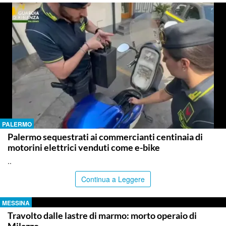
PALERMO
Palermo sequestrati ai commercianti centinaia di
motorini elettrici venduti come e-bike
..
Continua a Leggere
MESSINA
Travolto dalle lastre di marmo: morto operaio di