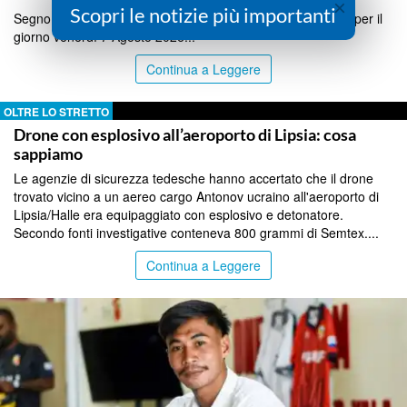
×
Scopri le notizie più importanti
Segno per segno le previsioni dell'oroscopo di Lucia Arena per il
giorno venerdì 7 Agosto 2026...
Continua a Leggere
OLTRE LO STRETTO
Drone con esplosivo all’aeroporto di Lipsia: cosa
sappiamo
Le agenzie di sicurezza tedesche hanno accertato che il drone
trovato vicino a un aereo cargo Antonov ucraino all'aeroporto di
Lipsia/Halle era equipaggiato con esplosivo e detonatore.
Secondo fonti investigative conteneva 800 grammi di Semtex....
Continua a Leggere