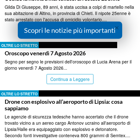
Gilda Di Giuseppe, 89 anni, è stata uccisa a colpi di martello nella
sua abitazione di Altino, in provincia di Chieti. Il nipote 25enne è
stato arrestato con l'accusa di omicidio volontario....
×
Scopri le notizie più importanti
Continua a Leggere
OLTRE LO STRETTO
Oroscopo venerdì 7 Agosto 2026
Segno per segno le previsioni dell'oroscopo di Lucia Arena per il
giorno venerdì 7 Agosto 2026...
Continua a Leggere
OLTRE LO STRETTO
Drone con esplosivo all’aeroporto di Lipsia: cosa
sappiamo
Le agenzie di sicurezza tedesche hanno accertato che il drone
trovato vicino a un aereo cargo Antonov ucraino all'aeroporto di
Lipsia/Halle era equipaggiato con esplosivo e detonatore.
Secondo fonti investigative conteneva 800 grammi di Semtex....