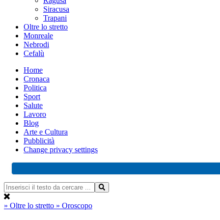
Ragusa
Siracusa
Trapani
Oltre lo stretto
Monreale
Nebrodi
Cefalù
Home
Cronaca
Politica
Sport
Salute
Lavoro
Blog
Arte e Cultura
Pubblicità
Change privacy settings
» Oltre lo stretto
» Oroscopo