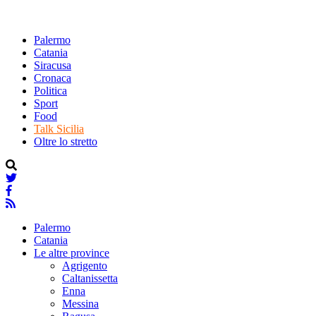
Palermo
Catania
Siracusa
Cronaca
Politica
Sport
Food
Talk Sicilia
Oltre lo stretto
Palermo
Catania
Le altre province
Agrigento
Caltanissetta
Enna
Messina