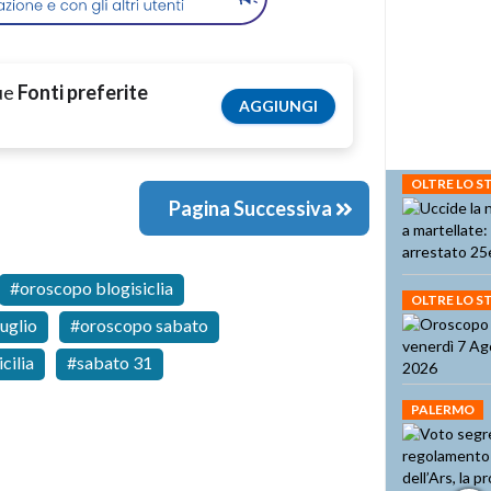
tue
Fonti preferite
AGGIUNGI
OLTRE LO 
Pagina Successiva
oroscopo blogisiclia
OLTRE LO 
uglio
oroscopo sabato
cilia
sabato 31
PALERMO