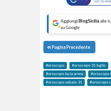
Aggiungi
BlogSicilia
alle 
su Google
Pagina Precedente
oroscopo
oroscopo 31 luglio
oroscopo lucia arena
oroscopo l
oroscopo sabato 31
oroscopo si