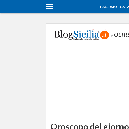
PALERMO
CATA
» OLTR
Oroscopo del giorno