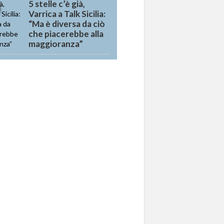
5 stelle c’è già,
Varrica a Talk Sicilia:
“Ma è diversa da ciò
che piacerebbe alla
maggioranza”