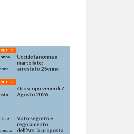
STRETTO
Uccide la nonna a
martellate:
arrestato 25enne
STRETTO
Oroscopo venerdì 7
Agosto 2026
Voto segreto e
regolamento
dell’Ars, la proposta