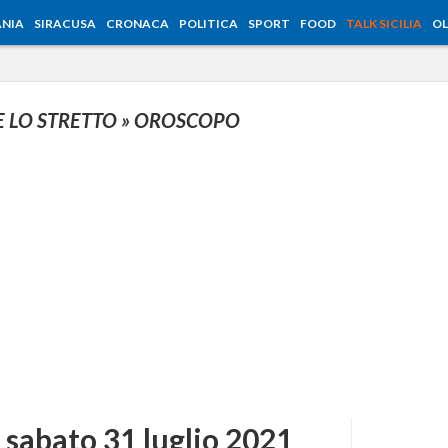
NIA
SIRACUSA
CRONACA
POLITICA
SPORT
FOOD
TALK SICILIA
OL
E LO STRETTO
» OROSCOPO
 sabato 31 luglio 2021