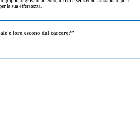
i un gruppo di giovani detenuti, tra cui il sedicenne condannato per il
er la sua efferatezza.
dale e loro escono dal carcere?”