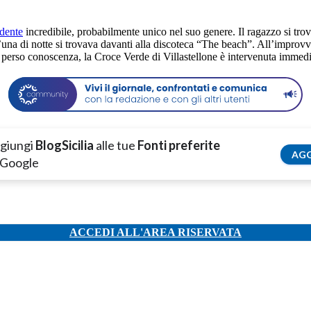
idente
incredibile, probabilmente unico nel suo genere. Il ragazzo si trov
una di notte si trovava davanti alla discoteca “The beach”. All’improvvis
a perso conoscenza, la Croce Verde di Villastellone è intervenuta immed
giungi
BlogSicilia
alle tue
Fonti preferite
AGG
 Google
ACCEDI ALL'AREA RISERVATA