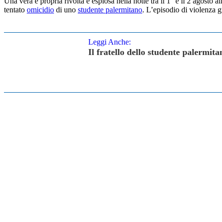
Una vera e propria rivolta è esplosa nella notte tra il 1° e il 2 agosto a
tentato
omicidio
di uno
studente palermitano
. L’episodio di violenza g
Leggi Anche:
Il fratello dello studente palermit