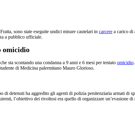
 Fratta, sono state eseguite undici misure cautelari in
carcere
a carico di 
za a pubblico ufficiale.
o omicidio
ne che sta scontando una condanna a 9 anni e 6 mesi per tentato
omicidio
o studente di Medicina palermitano Mauro Glorioso.
di detenuti ha aggredito gli agenti di polizia penitenziaria armati di spr
uirenti, l’obiettivo dei rivoltosi era quello di organizzare un’evasione di