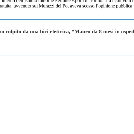
ll’interno dell’istituto minorile Ferrante Aporti di Torino. Tra i coinvolt
ratuita, avvenuto sui Murazzi del Po, aveva scosso l’opinione pubblica p
ano colpito da una bici elettrica, “Mauro da 8 mesi in ospe