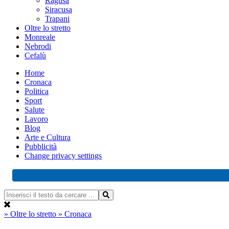
Ragusa
Siracusa
Trapani
Oltre lo stretto
Monreale
Nebrodi
Cefalù
Home
Cronaca
Politica
Sport
Salute
Lavoro
Blog
Arte e Cultura
Pubblicità
Change privacy settings
» Oltre lo stretto
» Cronaca