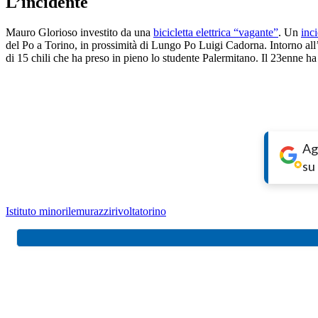
L’incidente
Mauro Glorioso investito da una
bicicletta elettrica “vagante”
. Un
inc
del Po a Torino, in prossimità di Lungo Po Luigi Cadorna. Intorno all’
di 15 chili che ha preso in pieno lo studente Palermitano. Il 23enne h
Ag
su
Istituto minorile
murazzi
rivolta
torino