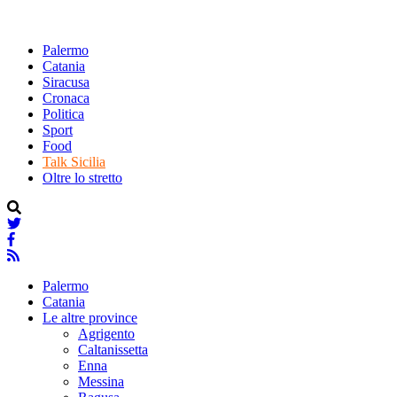
Palermo
Catania
Siracusa
Cronaca
Politica
Sport
Food
Talk Sicilia
Oltre lo stretto
Palermo
Catania
Le altre province
Agrigento
Caltanissetta
Enna
Messina