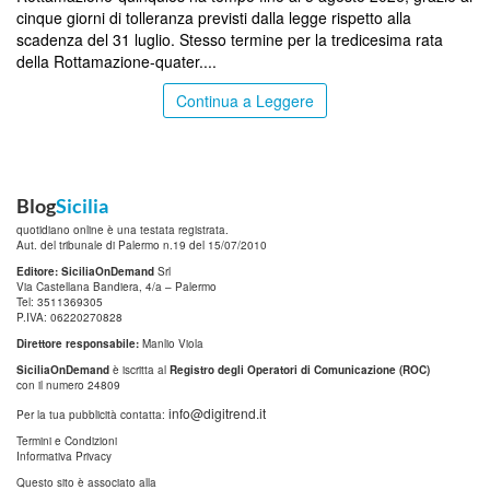
cinque giorni di tolleranza previsti dalla legge rispetto alla
scadenza del 31 luglio. Stesso termine per la tredicesima rata
della Rottamazione-quater....
Continua a Leggere
Blog
Sicilia
quotidiano online è una testata registrata.
Aut. del tribunale di Palermo n.19 del 15/07/2010
Editore: SiciliaOnDemand
Srl
Via Castellana Bandiera, 4/a – Palermo
Tel: 3511369305
P.IVA: 06220270828
Direttore responsabile:
Manlio Viola
SiciliaOnDemand
è iscritta al
Registro degli Operatori di Comunicazione (ROC)
con il numero 24809
info@digitrend.it
Per la tua pubblicità contatta:
Termini e Condizioni
Informativa Privacy
Questo sito è associato alla