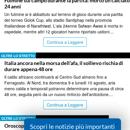
Fulmine sul campo durante la partita: morto un calciato
24 anni
Un fulmine si è abbattuto sul terreno di gioco durante una partita
del torneo Golok Cup, allo stadio Santiphap nella provincia
thailandese di Narathiwat. L'ala 24enne Safwan Awae è morta in
ospedale, mentre altri 12 giocatori hanno riportato ustioni....
Continua a Leggere
OLTRE LO STRETTO
Italia ancora nella morsa dell’afa, il sollievo rischia di
durare appena 48 ore
Il caldo africano continuerà al Centro-Sud almeno fino a
Ferragosto. Al Nord, tra domenica 9 e lunedì 10 agosto, aria
meno calda e temporali potranno determinare una pausa di circa
48 ore, seguita però da un nuovo rinforzo dell’anticiclone....
Continua a Leggere
OLTRE LO STRETTO
×
Scopri le notizie più importanti
Oroscopo giovedì 6 agosto 2026