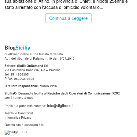
sua abitazione di Altino, in provincia di Chieti. Il nipote 25enne è
stato arrestato con l'accusa di omicidio volontario....
Continua a Leggere
Blog
Sicilia
quotidiano online è una testata registrata.
Aut. del tribunale di Palermo n.19 del 15/07/2010
Editore: SiciliaOnDemand
Srl
Via Castellana Bandiera, 4/a – Palermo
Tel: 3511369305
P.IVA: 06220270828
Direttore responsabile:
Manlio Viola
SiciliaOnDemand
è iscritta al
Registro degli Operatori di Comunicazione (ROC)
con il numero 24809
info@digitrend.it
Per la tua pubblicità contatta:
Termini e Condizioni
Informativa Privacy
Questo sito è associato alla