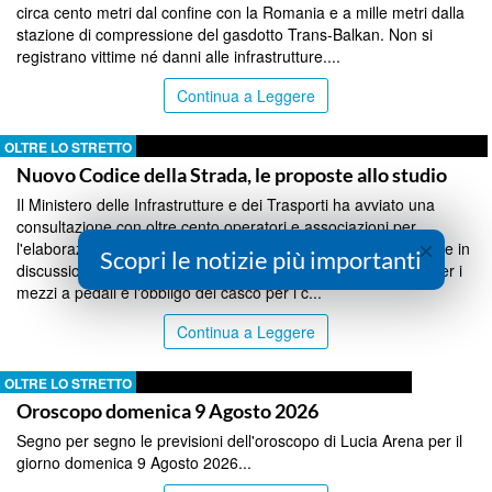
circa cento metri dal confine con la Romania e a mille metri dalla
stazione di compressione del gasdotto Trans-Balkan. Non si
registrano vittime né danni alle infrastrutture....
Continua a Leggere
OLTRE LO STRETTO
Nuovo Codice della Strada, le proposte allo studio
Il Ministero delle Infrastrutture e dei Trasporti ha avviato una
consultazione con oltre cento operatori e associazioni per
×
l'elaborazione di un nuovo Codice della Strada. Tra le proposte in
Scopri le notizie più importanti
discussione figurano la patente a 17 anni, un contrassegno per i
mezzi a pedali e l'obbligo del casco per i c...
Continua a Leggere
OLTRE LO STRETTO
Oroscopo domenica 9 Agosto 2026
Segno per segno le previsioni dell'oroscopo di Lucia Arena per il
giorno domenica 9 Agosto 2026...