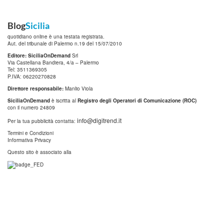
Blog
Sicilia
quotidiano online è una testata registrata.
Aut. del tribunale di Palermo n.19 del 15/07/2010
Editore: SiciliaOnDemand
Srl
Via Castellana Bandiera, 4/a – Palermo
Tel: 3511369305
P.IVA: 06220270828
Direttore responsabile:
Manlio Viola
SiciliaOnDemand
è iscritta al
Registro degli Operatori di Comunicazione (ROC)
con il numero 24809
info@digitrend.it
Per la tua pubblicità contatta:
Termini e Condizioni
Informativa Privacy
Questo sito è associato alla