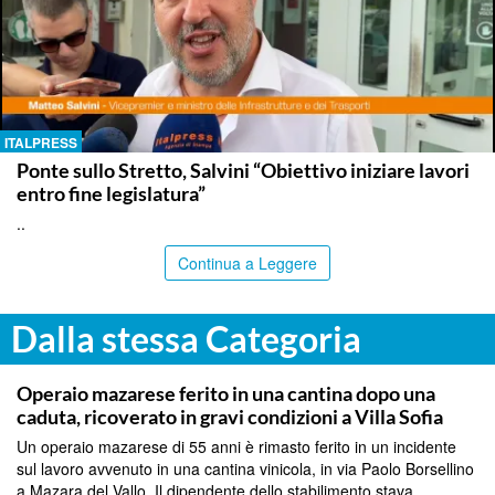
ITALPRESS
Ponte sullo Stretto, Salvini “Obiettivo iniziare lavori
entro fine legislatura”
..
Continua a Leggere
Dalla stessa Categoria
PALERMO
Operaio mazarese ferito in una cantina dopo una
caduta, ricoverato in gravi condizioni a Villa Sofia
Un operaio mazarese di 55 anni è rimasto ferito in un incidente
sul lavoro avvenuto in una cantina vinicola, in via Paolo Borsellino
a Mazara del Vallo. Il dipendente dello stabilimento stava