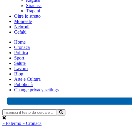
Ragusa
Siracusa
Trapani
Oltre lo stretto
Monreale
Nebrodi
Cefalù
Home
Cronaca
Politica
Sport
Salute
Lavoro
Blog
Arte e Cultura
Pubblicità
Change privacy settings
» Palermo
» Cronaca