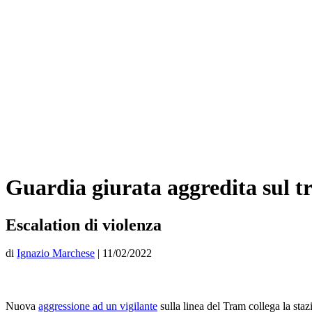
Guardia giurata aggredita sul t
Escalation di violenza
di
Ignazio Marchese
|
11/02/2022
Nuova
aggressione ad un vigilante
sulla linea del Tram collega la staz