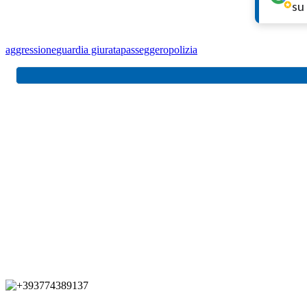
su
aggressione
guardia giurata
passeggero
polizia