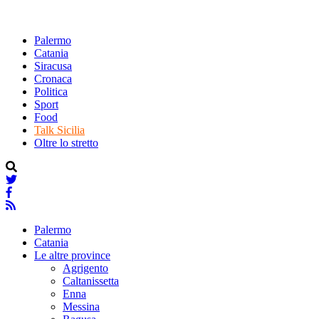
Palermo
Catania
Siracusa
Cronaca
Politica
Sport
Food
Talk Sicilia
Oltre lo stretto
Palermo
Catania
Le altre province
Agrigento
Caltanissetta
Enna
Messina