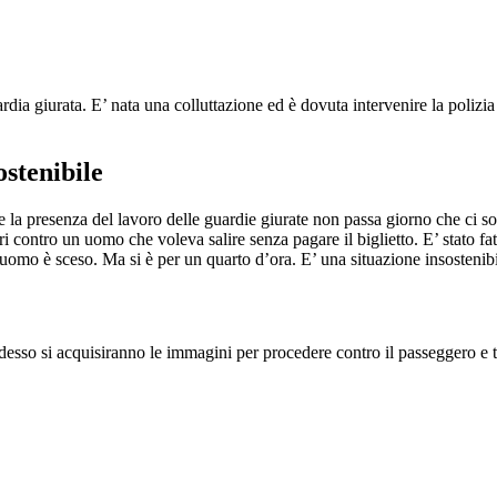
a giurata. E’ nata una colluttazione ed è dovuta intervenire la polizia di
ostenibile
la presenza del lavoro delle guardie giurate non passa giorno che ci so
ri contro un uomo che voleva salire senza pagare il biglietto. E’ stato f
l’uomo è sceso. Ma si è per un quarto d’ora. E’ una situazione insostenibi
esso si acquisiranno le immagini per procedere contro il passeggero e tut