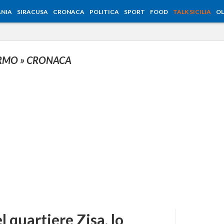
NIA
SIRACUSA
CRONACA
POLITICA
SPORT
FOOD
TALK SICILIA
OL
ERMO
» CRONACA
 quartiere Zisa, lo