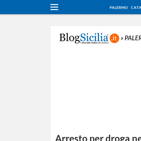
PALERMO
CATA
» PAL
Arresto per droga nel