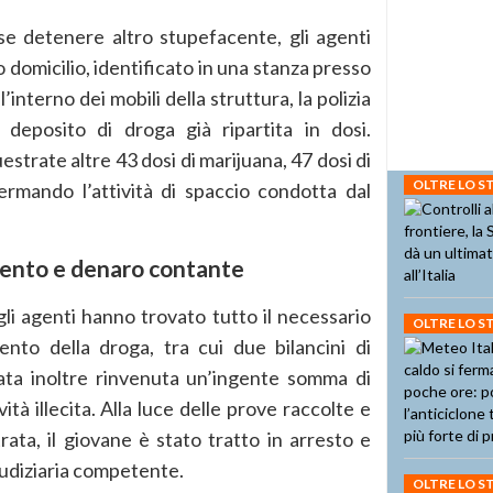
e detenere altro stupefacente, gli agenti
 domicilio, identificato in una stanza presso
interno dei mobili della struttura, la polizia
deposito di droga già ripartita in dosi.
trate altre 43 dosi di marijuana, 47 dosi di
OLTRE LO 
ermando l’attività di spaccio condotta dal
mento e denaro contante
gli agenti hanno trovato tutto il necessario
OLTRE LO 
nto della droga, tra cui due bilancini di
tata inoltre rinvenuta un’ingente somma di
ità illecita. Alla luce delle prove raccolte e
rata, il giovane è stato tratto in arresto e
giudiziaria competente.
OLTRE LO 