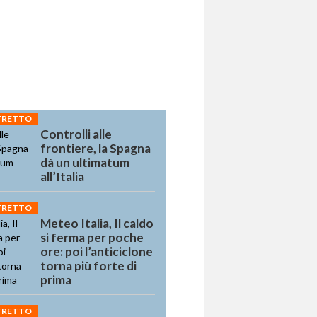
STRETTO
Controlli alle
frontiere, la Spagna
dà un ultimatum
all’Italia
STRETTO
Meteo Italia, Il caldo
si ferma per poche
ore: poi l’anticiclone
torna più forte di
prima
STRETTO