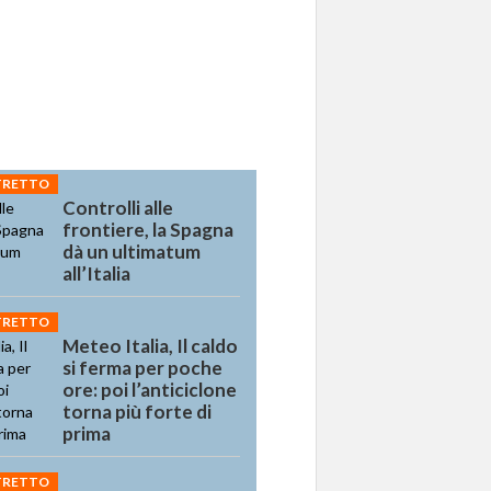
STRETTO
Controlli alle
frontiere, la Spagna
dà un ultimatum
all’Italia
STRETTO
Meteo Italia, Il caldo
si ferma per poche
ore: poi l’anticiclone
torna più forte di
prima
STRETTO