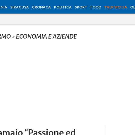
NIA
SIRACUSA
CRONACA
POLITICA
SPORT
FOOD
TALK SICILIA
OL
ERMO
» ECONOMIA E AZIENDE
Tamajo “Passione ed