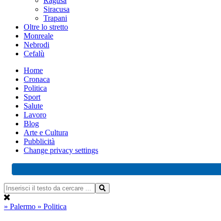
Ragusa
Siracusa
Trapani
Oltre lo stretto
Monreale
Nebrodi
Cefalù
Home
Cronaca
Politica
Sport
Salute
Lavoro
Blog
Arte e Cultura
Pubblicità
Change privacy settings
» Palermo
» Politica