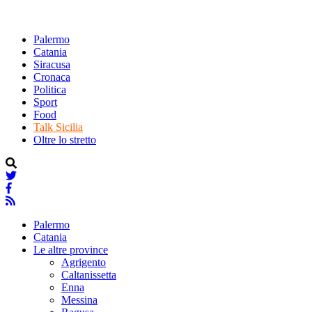
Palermo
Catania
Siracusa
Cronaca
Politica
Sport
Food
Talk Sicilia
Oltre lo stretto
Palermo
Catania
Le altre province
Agrigento
Caltanissetta
Enna
Messina