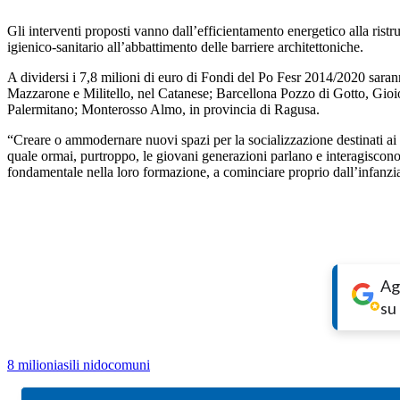
Gli interventi proposti vanno dall’efficientamento energetico alla ristr
igienico-sanitario all’abbattimento delle barriere architettoniche.
A dividersi i 7,8 milioni di euro di Fondi del Po Fesr 2014/2020 saran
Mazzarone e Militello, nel Catanese; Barcellona Pozzo di Gotto, Gioio
Palermitano; Monterosso Almo, in provincia di Ragusa.
“Creare o ammodernare nuovi spazi per la socializzazione destinati ai
quale ormai, purtroppo, le giovani generazioni parlano e interagiscon
fondamentale nella loro formazione, a cominciare proprio dall’infanzi
Ag
su
8 milioni
asili nido
comuni