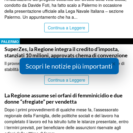
condotto da Davide Foti, ha fatto scalo a Palermo in occasione
della presentazione ufficiale alla Lega Navale Italiana – sezione
Palermo. Un appuntamento che ha a...
Continua a Leggere
PALERMO
SuperZes, la Regione integra il credito d’imposta,
stanziati 10 milioni, approvats chema di convenzione
×
Il provvedimento dà attuazione alla norma inserita nella legge di
Scopri le notizie più importanti
stabilità regionale 2026...
Continua a Leggere
PALERMO
La Regione assume sei orfani di femminicidio e due
donne “sfregiate” per vendetta
Dopo i primi provvedimenti di qualche mese fa, l’assessorato
regionale della Famiglia, delle politiche sociali e del lavoro ha
completato il lavoro ed ha istruito tutte le istanze presentate, entro
i termini previsti, per beneficiare delle assunzioni riservate agli