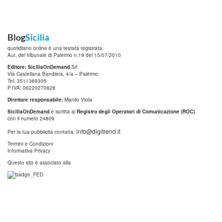
Blog
Sicilia
quotidiano online è una testata registrata.
Aut. del tribunale di Palermo n.19 del 15/07/2010
Editore: SiciliaOnDemand
Srl
Via Castellana Bandiera, 4/a – Palermo
Tel: 3511369305
P.IVA: 06220270828
Direttore responsabile:
Manlio Viola
SiciliaOnDemand
è iscritta al
Registro degli Operatori di Comunicazione (ROC)
con il numero 24809
info@digitrend.it
Per la tua pubblicità contatta:
Termini e Condizioni
Informativa Privacy
Questo sito è associato alla