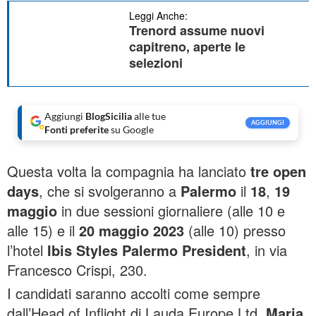
Leggi Anche:
Trenord assume nuovi
capitreno, aperte le
selezioni
Aggiungi
BlogSicilia
alle tue
AGGIUNGI
Fonti preferite
su Google
Questa volta la compagnia ha lanciato
tre open
days
, che si svolgeranno a
Palermo
il
18
,
19
maggio
in due sessioni giornaliere (alle 10 e
alle 15) e il
20 maggio 2023
(alle 10) presso
l’hotel
Ibis Styles Palermo President
, in via
Francesco Crispi, 230.
I candidati saranno accolti come sempre
dall’Head of Inflight di Lauda Europe Ltd,
Maria