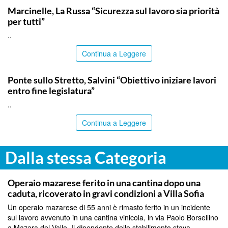
Marcinelle, La Russa “Sicurezza sul lavoro sia priorità
per tutti”
..
Continua a Leggere
ITALPRESS
Ponte sullo Stretto, Salvini “Obiettivo iniziare lavori
entro fine legislatura”
..
Continua a Leggere
Dalla stessa Categoria
PALERMO
Operaio mazarese ferito in una cantina dopo una
caduta, ricoverato in gravi condizioni a Villa Sofia
Un operaio mazarese di 55 anni è rimasto ferito in un incidente
sul lavoro avvenuto in una cantina vinicola, in via Paolo Borsellino
a Mazara del Vallo. Il dipendente dello stabilimento stava