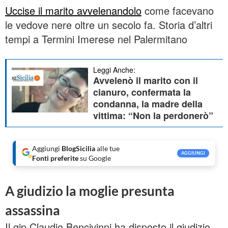
Uccise il marito avvelenandolo
come facevano
le vedove nere oltre un secolo fa. Storia d’altri
tempi a Termini Imerese nel Palermitano
Leggi Anche:
Avvelenò il marito con il
cianuro, confermata la
condanna, la madre della
vittima: “Non la perdonerò”
Aggiungi
BlogSicilia
alle tue
AGGIUNGI
Fonti preferite
su Google
A giudizio la moglie presunta
assassina
Il gip Claudio Bencivinni ha disposto il giudizio