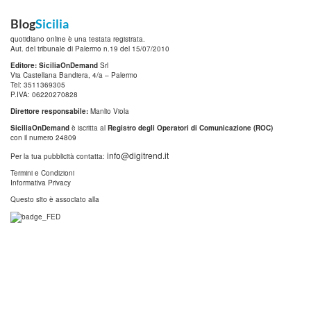
Blog
Sicilia
quotidiano online è una testata registrata.
Aut. del tribunale di Palermo n.19 del 15/07/2010
Editore: SiciliaOnDemand
Srl
Via Castellana Bandiera, 4/a – Palermo
Tel: 3511369305
P.IVA: 06220270828
Direttore responsabile:
Manlio Viola
SiciliaOnDemand
è iscritta al
Registro degli Operatori di Comunicazione (ROC)
con il numero 24809
info@digitrend.it
Per la tua pubblicità contatta:
Termini e Condizioni
Informativa Privacy
Questo sito è associato alla