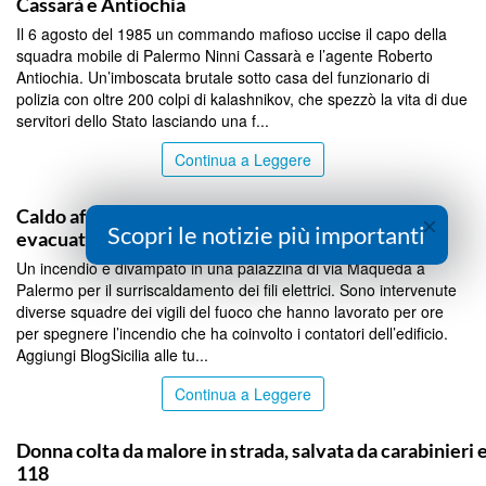
Cassarà e Antiochia
Il 6 agosto del 1985 un commando mafioso uccise il capo della
squadra mobile di Palermo Ninni Cassarà e l’agente Roberto
Antiochia. Un’imboscata brutale sotto casa del funzionario di
polizia con oltre 200 colpi di kalashnikov, che spezzò la vita di due
servitori dello Stato lasciando una f...
Continua a Leggere
PALERMO
Caldo afoso a fuoco i contatori dell’Enel, palazzo
×
Scopri le notizie più importanti
evacuato e residenti intossicati
Un incendio è divampato in una palazzina di via Maqueda a
Palermo per il surriscaldamento dei fili elettrici. Sono intervenute
diverse squadre dei vigili del fuoco che hanno lavorato per ore
per spegnere l’incendio che ha coinvolto i contatori dell’edificio.
Aggiungi BlogSicilia alle tu...
Continua a Leggere
PALERMO
Donna colta da malore in strada, salvata da carabinieri 
118