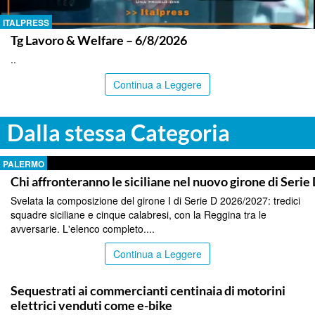
ITALPRESS
Tg Lavoro & Welfare – 6/8/2026
..
Continua a Leggere
Dalla stessa Categoria
PALERMO
Chi affronteranno le siciliane nel nuovo girone di Serie
Svelata la composizione del girone I di Serie D 2026/2027: tredici
squadre siciliane e cinque calabresi, con la Reggina tra le
avversarie. L'elenco completo....
Continua a Leggere
PALERMO
Sequestrati ai commercianti centinaia di motorini
elettrici venduti come e-bike