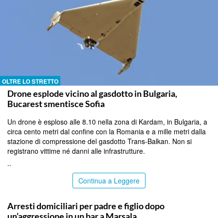
OLTRE LO STRETTO
Drone esplode vicino al gasdotto in Bulgaria,
Bucarest smentisce Sofia
Un drone è esploso alle 8.10 nella zona di Kardam, in Bulgaria, a
circa cento metri dal confine con la Romania e a mille metri dalla
stazione di compressione del gasdotto Trans-Balkan. Non si
registrano vittime né danni alle infrastrutture.
..
Continua a Leggere
TRAPANI
Arresti domiciliari per padre e figlio dopo
un’aggressione in un bar a Marsala