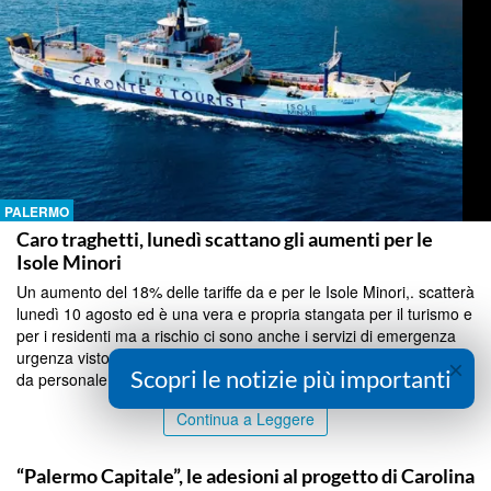
PALERMO
Caro traghetti, lunedì scattano gli aumenti per le
Isole Minori
Un aumento del 18% delle tariffe da e per le Isole Minori,. scatterà
lunedì 10 agosto ed è una vera e propria stangata per il turismo e
per i residenti ma a rischio ci sono anche i servizi di emergenza
urgenza visto che le sostituzioni ferie dei soccorritori sono coperte
×
Scopri le notizie più importanti
da personale che arriva d...
Continua a Leggere
PALERMO
“Palermo Capitale”, le adesioni al progetto di Carolina