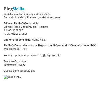
Blog
Sicilia
quotidiano online è una testata registrata.
Aut. del tribunale di Palermo n.19 del 15/07/2010
Editore: SiciliaOnDemand
Srl
Via Castellana Bandiera, 4/a – Palermo
Tel: 3511369305
P.IVA: 06220270828
Direttore responsabile:
Manlio Viola
SiciliaOnDemand
è iscritta al
Registro degli Operatori di Comunicazione (ROC)
con il numero 24809
info@digitrend.it
Per la tua pubblicità contatta:
Termini e Condizioni
Informativa Privacy
Questo sito è associato alla