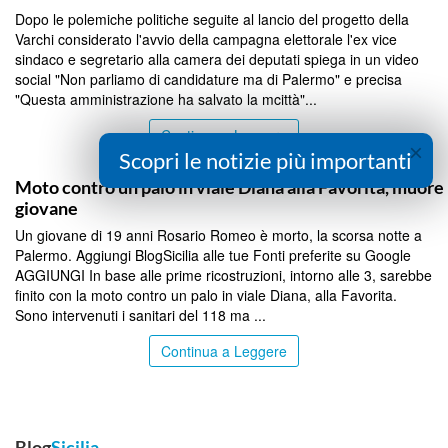
Dopo le polemiche politiche seguite al lancio del progetto della
Varchi considerato l'avvio della campagna elettorale l'ex vice
sindaco e segretario alla camera dei deputati spiega in un video
social "Non parliamo di candidature ma di Palermo" e precisa
"Questa amministrazione ha salvato la mcittà"...
Continua a Leggere
×
Scopri le notizie più importanti
PALERMO
Moto contro un palo in viale Diana alla Favorita, muore
giovane
Un giovane di 19 anni Rosario Romeo è morto, la scorsa notte a
Palermo. Aggiungi BlogSicilia alle tue Fonti preferite su Google
AGGIUNGI In base alle prime ricostruzioni, intorno alle 3, sarebbe
finito con la moto contro un palo in viale Diana, alla Favorita.
Sono intervenuti i sanitari del 118 ma ...
Continua a Leggere
Blog
Sicilia