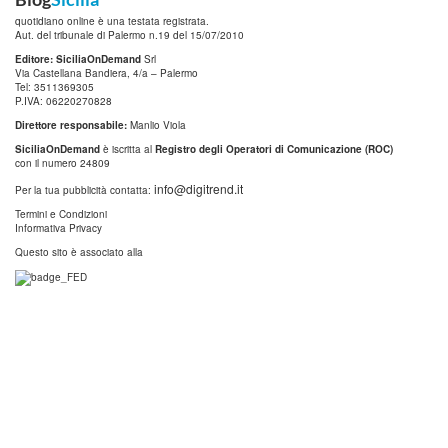
quotidiano online è una testata registrata.
Aut. del tribunale di Palermo n.19 del 15/07/2010
Editore: SiciliaOnDemand
Srl
Via Castellana Bandiera, 4/a – Palermo
Tel: 3511369305
P.IVA: 06220270828
Direttore responsabile:
Manlio Viola
SiciliaOnDemand
è iscritta al
Registro degli Operatori di Comunicazione (ROC)
con il numero 24809
info@digitrend.it
Per la tua pubblicità contatta:
Termini e Condizioni
Informativa Privacy
Questo sito è associato alla