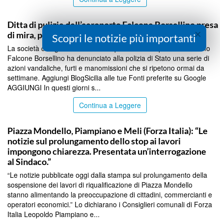
PALERMO
Ditta di pulizie dell’aeroporto Falcone Borsellino presa
×
di mira, presentata denuncia
Scopri le notizie più importanti
La società che gestisce i servizi di pulizia all’aeroporto di Palermo
Falcone Borsellino ha denunciato alla polizia di Stato una serie di
azioni vandaliche, furti e manomissioni che si ripetono ormai da
settimane. Aggiungi BlogSicilia alle tue Fonti preferite su Google
AGGIUNGI In questi giorni s...
Continua a Leggere
PALERMO
Piazza Mondello, Piampiano e Meli (Forza Italia): “Le
notizie sul prolungamento dello stop ai lavori
impongono chiarezza. Presentata un’interrogazione
al Sindaco.”
“Le notizie pubblicate oggi dalla stampa sul prolungamento della
sospensione dei lavori di riqualificazione di Piazza Mondello
stanno alimentando la preoccupazione di cittadini, commercianti e
operatori economici.” Lo dichiarano i Consiglieri comunali di Forza
Italia Leopoldo Piampiano e...