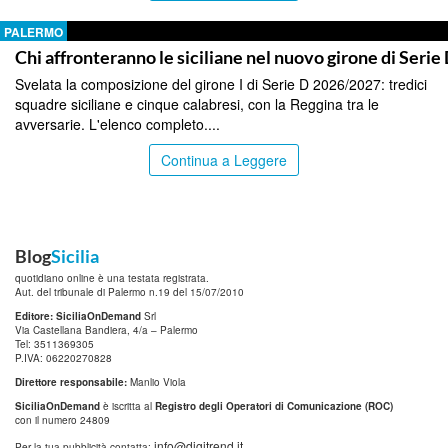
PALERMO
Chi affronteranno le siciliane nel nuovo girone di Serie
Svelata la composizione del girone I di Serie D 2026/2027: tredici
squadre siciliane e cinque calabresi, con la Reggina tra le
avversarie. L'elenco completo....
Continua a Leggere
Blog
Sicilia
quotidiano online è una testata registrata.
Aut. del tribunale di Palermo n.19 del 15/07/2010
Editore: SiciliaOnDemand
Srl
Via Castellana Bandiera, 4/a – Palermo
Tel: 3511369305
P.IVA: 06220270828
Direttore responsabile:
Manlio Viola
SiciliaOnDemand
è iscritta al
Registro degli Operatori di Comunicazione (ROC)
con il numero 24809
info@digitrend.it
Per la tua pubblicità contatta: