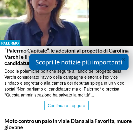
PALERMO
“Palermo Capitale”, le adesioni al progetto di Carolina
Varchi e il video social: “Non vogliamo parlare di
×
Scopri le notizie più importanti
candidature”
Dopo le polemiche politiche seguite al lancio del progetto della
Varchi considerato l'avvio della campagna elettorale l'ex vice
sindaco e segretario alla camera dei deputati spiega in un video
social "Non parliamo di candidature ma di Palermo" e precisa
"Questa amministrazione ha salvato la mcittà"...
Continua a Leggere
PALERMO
Moto contro un palo in viale Diana alla Favorita, muore
giovane