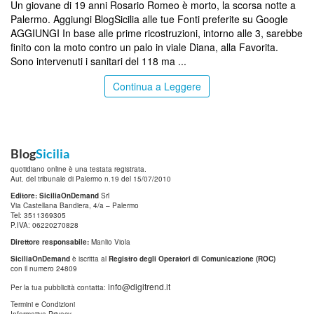
Un giovane di 19 anni Rosario Romeo è morto, la scorsa notte a
Palermo. Aggiungi BlogSicilia alle tue Fonti preferite su Google
AGGIUNGI In base alle prime ricostruzioni, intorno alle 3, sarebbe
finito con la moto contro un palo in viale Diana, alla Favorita.
Sono intervenuti i sanitari del 118 ma ...
Continua a Leggere
Blog
Sicilia
quotidiano online è una testata registrata.
Aut. del tribunale di Palermo n.19 del 15/07/2010
Editore: SiciliaOnDemand
Srl
Via Castellana Bandiera, 4/a – Palermo
Tel: 3511369305
P.IVA: 06220270828
Direttore responsabile:
Manlio Viola
SiciliaOnDemand
è iscritta al
Registro degli Operatori di Comunicazione (ROC)
con il numero 24809
info@digitrend.it
Per la tua pubblicità contatta:
Termini e Condizioni