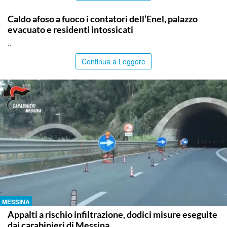
PALERMO
Caldo afoso a fuoco i contatori dell’Enel, palazzo
evacuato e residenti intossicati
..
Continua a Leggere
MESSINA
Appalti a rischio infiltrazione, dodici misure eseguite
dai carabinieri di Messina