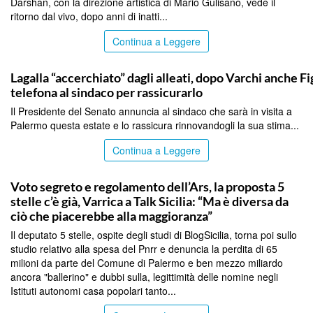
Darshan, con la direzione artistica di Mario Gulisano, vede il
ritorno dal vivo, dopo anni di inatti...
Continua a Leggere
PALERMO
Lagalla “accerchiato” dagli alleati, dopo Varchi anche F
telefona al sindaco per rassicurarlo
Il Presidente del Senato annuncia al sindaco che sarà in visita a
Palermo questa estate e lo rassicura rinnovandogli la sua stima...
Continua a Leggere
PALERMO
Voto segreto e regolamento dell’Ars, la proposta 5
stelle c’è già, Varrica a Talk Sicilia: “Ma è diversa da
ciò che piacerebbe alla maggioranza”
Il deputato 5 stelle, ospite degli studi di BlogSicilia, torna poi sullo
studio relativo alla spesa del Pnrr e denuncia la perdita di 65
milioni da parte del Comune di Palermo e ben mezzo miliardo
ancora "ballerino" e dubbi sulla, legittimità delle nomine negli
Istituti autonomi casa popolari tanto...