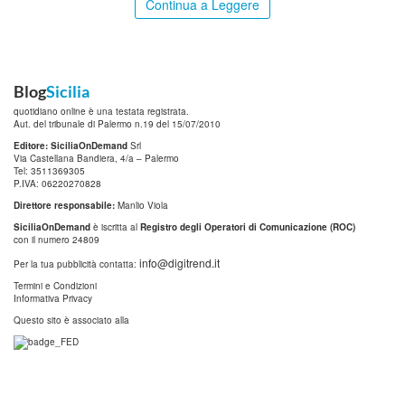
Continua a Leggere
Blog
Sicilia
quotidiano online è una testata registrata.
Aut. del tribunale di Palermo n.19 del 15/07/2010
Editore: SiciliaOnDemand
Srl
Via Castellana Bandiera, 4/a – Palermo
Tel: 3511369305
P.IVA: 06220270828
Direttore responsabile:
Manlio Viola
SiciliaOnDemand
è iscritta al
Registro degli Operatori di Comunicazione (ROC)
con il numero 24809
info@digitrend.it
Per la tua pubblicità contatta:
Termini e Condizioni
Informativa Privacy
Questo sito è associato alla