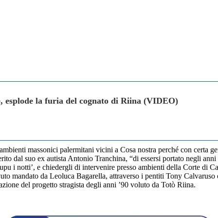
e, esplode la furia del cognato di Riina (VIDEO)
bienti massonici palermitani vicini a Cosa nostra perché con certa gent
ferito dal suo ex autista Antonio Tranchina, “di essersi portato negli ann
 i notti’, e chiedergli di intervenire presso ambienti della Corte di Cass
icevuto mandato da Leoluca Bagarella, attraverso i pentiti Tony Calvar
uazione del progetto stragista degli anni ’90 voluto da Totò Riina.