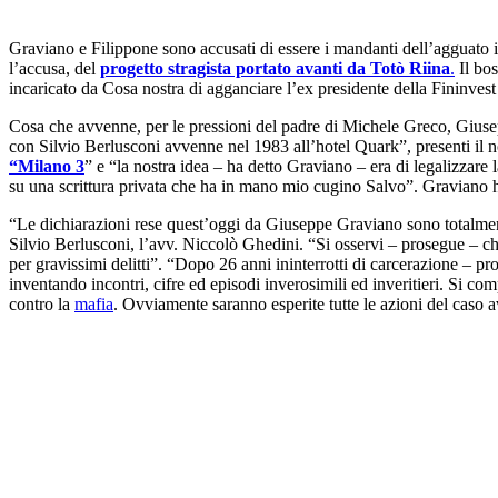
Graviano e Filippone sono accusati di essere i mandanti dell’agguato 
l’accusa, del
progetto stragista portato avanti da Totò Riina
.
Il bos
incaricato da Cosa nostra di agganciare l’ex presidente della Fininvest 
Cosa che avvenne, per le pressioni del padre di Michele Greco, Giuseppe
con Silvio Berlusconi avvenne nel 1983 all’hotel Quark”, presenti il no
“Milano 3
” e “la nostra idea – ha detto Graviano – era di legalizzare
su una scrittura privata che ha in mano mio cugino Salvo”. Graviano ha
“Le dichiarazioni rese quest’oggi da Giuseppe Graviano sono totalment
Silvio Berlusconi, l’avv. Niccolò Ghedini. “Si osservi – prosegue – ch
per gravissimi delitti”. “Dopo 26 anni ininterrotti di carcerazione – 
inventando incontri, cifre ed episodi inverosimili ed inveritieri. Si co
contro la
mafia
. Ovviamente saranno esperite tutte le azioni del caso av