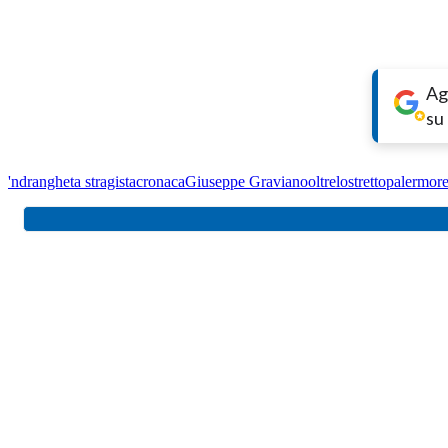
Ag
su
'ndrangheta stragista
cronaca
Giuseppe Graviano
oltrelostretto
palermo
r