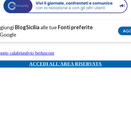
giungi
BlogSicilia
alle tue
Fonti preferite
AGG
 Google
eggio calabria
silvio berlusconi
ACCEDI ALL'AREA RISERVATA