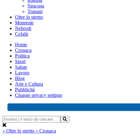
Ragusa
Siracusa
Trapani
Oltre lo stretto
Monreale
Nebrodi
Cefalù
Home
Cronaca
Politica
Sport
Salute
Lavoro
Blog
Arte e Cultura
Pubblicità
Change privacy settings
» Oltre lo stretto
» Cronaca