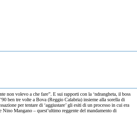
e non volevo a che fare”. E sui rapporti con la ‘ndrangheta, il boss
i ’90 ben tre volte a Bova (Reggio Calabria) insieme alla sorella di
azione per tentare di ‘aggiustare’ gli esiti di un processo in cui era
uso e Nino Mangano – quest’ultimo reggente del mandamento di