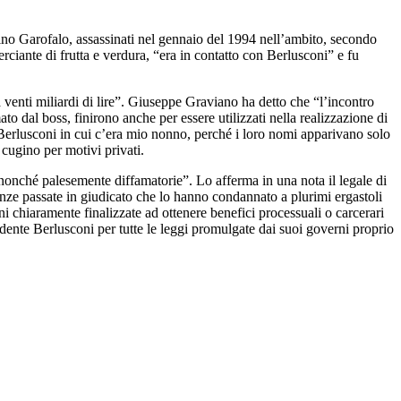
ino Garofalo, assassinati nel gennaio del 1994 nell’ambito, secondo
ciante di frutta e verdura, “era in contatto con Berlusconi” e fu
 venti miliardi di lire”. Giuseppe Graviano ha detto che “l’incontro
o dal boss, finirono anche per essere utilizzati nella realizzazione di
di Berlusconi in cui c’era mio nonno, perché i loro nomi apparivano solo
cugino per motivi privati.
nonché palesemente diffamatorie”. Lo afferma in una nota il legale di
enze passate in giudicato che lo hanno condannato a plurimi ergastoli
i chiaramente finalizzate ad ottenere benefici processuali o carcerari
sidente Berlusconi per tutte le leggi promulgate dai suoi governi proprio