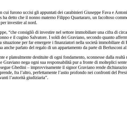
in cui furono uccisi gli appuntati dei carabinieri Giuseppe Fava e Anton
s ha detto che il nonno materno Filippo Quartararo, un facoltoso commer
per investire al nord.
, “che consigliò di investire nel settore immobiliare una cifra di circa
nno e il cugino Salvatore. I soldi dei Graviano, secondo quanto affermat
 la situazione per far emergere i finanziatori nella società immobiliare 
 anche parlato del regalo di un appartamento da parte di Berlusconi al 
e e platealmente destituite di ogni fondamento, sconnesse dalla realtà 
e Graviano nega ogni sua responsabilità pur a fronte di molteplici sent
prosegue Ghedini – improvvisamente il signor Graviano rende dichiarazion
mprende, fra l’altro, perfettamente l’astio profondo nei confronti del Pre
anti l’autorità giudiziaria”.