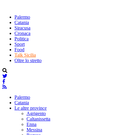
Palermo
Catania
Siracusa
Cronaca
Politica
Sport
Food
Talk Sicilia
Oltre lo stretto
Palermo
Catania
Le altre province
Agrigento
Caltanissetta
Enna
Messina