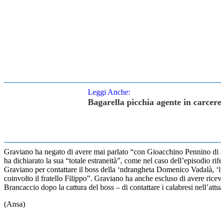
Leggi Anche:
Bagarella picchia agente in carcer
Graviano ha negato di avere mai parlato “con Gioacchino Pennino di am
ha dichiarato la sua “totale estraneità”, come nel caso dell’episodio ri
Graviano per contattare il boss della ‘ndrangheta Domenico Vadalà, ‘lupu
coinvolto il fratello Filippo”. Graviano ha anche escluso di avere r
Brancaccio dopo la cattura del boss – di contattare i calabresi nell’att
(Ansa)